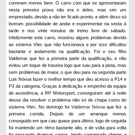
correram menos bem. O carro com que se apresentaram
nesta primeira prova não era o deles, mas sim um
emprestado, devido a não ter ficado pronto, e além disso só
tiveram possibilidade de andar e experimentar na sexta à
tarde e nos vinte minutos de treino livre de sábado.
Infelizmente este carro, mostrou alguns problemas devido
ao sistema Vtec que não funcionava e por isso dificultou
bastante o andamento na qualificação. Foi o seu filho
Valdemar que fez a primeira parte da qualificação, e não
evitou um toque de traseira logo que saiu para a pista, mas
sem problemas de maior, o que deu para na segunda parte
Luis Nóvoa fazer o melhor tempo que deu acesso a P14 e
P3 da categoria. Graças à dedicação e empenho da equipa
de assistência, a RP Motorsport, conseguiram até à noite
desse dia resolver o problema não só de chapa como do
sistema Vtec. No domingo foi
Valdemar Nóvoa
que
fez a
primeira corrida. Depois de um arranque menos
conseguido em que caiu quase para último, logo de seguida
foi mantendo um ritmo bastante alto, e de volta para volta
foi passando diversos carros, tendo conseguido chegar a