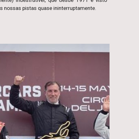
te) indestrutível, que desde 1971 é visto
s nossas pistas quase ininterruptamente.