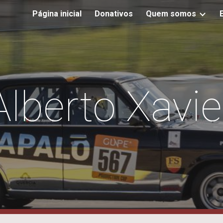
Página inicial
Donativos
Quem somos
ip to main content
Skip to navigat
Alberto Xavie