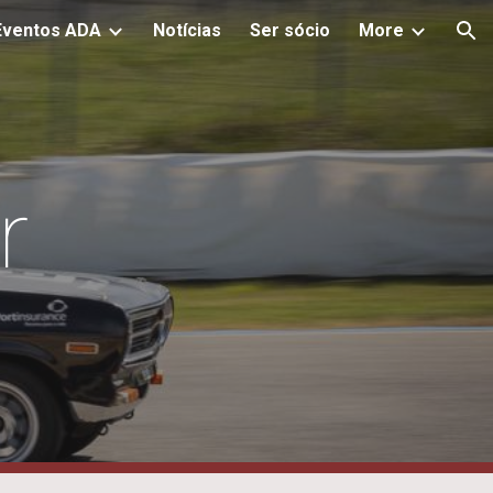
Eventos ADA
Notícias
Ser sócio
More
ion
r