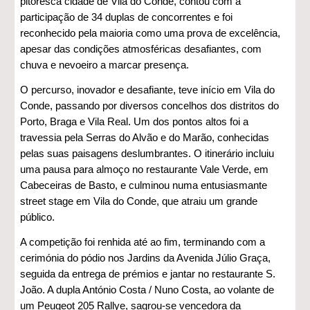
pitoresca cidade de Vila do Conde, contou com a
participação de 34 duplas de concorrentes e foi
reconhecido pela maioria como uma prova de excelência,
apesar das condições atmosféricas desafiantes, com
chuva e nevoeiro a marcar presença.
O percurso, inovador e desafiante, teve início em Vila do
Conde, passando por diversos concelhos dos distritos do
Porto, Braga e Vila Real. Um dos pontos altos foi a
travessia pela Serras do Alvão e do Marão, conhecidas
pelas suas paisagens deslumbrantes. O itinerário incluiu
uma pausa para almoço no restaurante Vale Verde, em
Cabeceiras de Basto, e culminou numa entusiasmante
street stage em Vila do Conde, que atraiu um grande
público.
A competição foi renhida até ao fim, terminando com a
cerimónia do pódio nos Jardins da Avenida Júlio Graça,
seguida da entrega de prémios e jantar no restaurante S.
João. A dupla António Costa / Nuno Costa, ao volante de
um Peugeot 205 Rallye, sagrou-se vencedora da